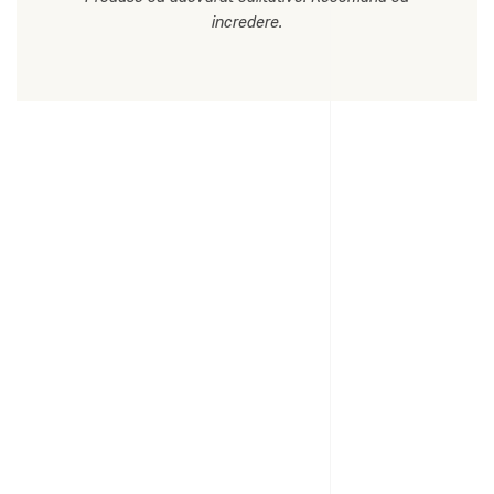
incredere.
Commercial clients testimonials
Calitate la superlativ