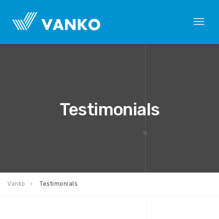
Togg
navi
Testimonials
Vanko
Testimonials